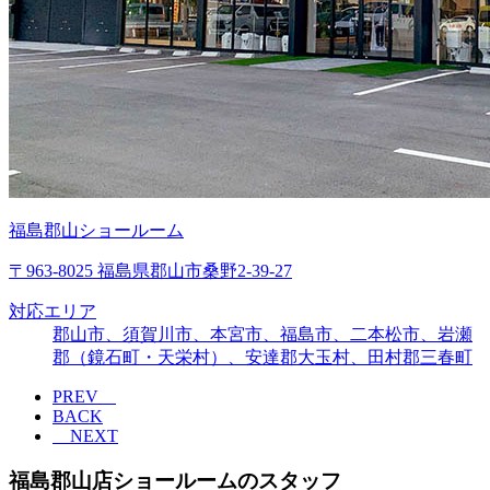
福島郡山ショールーム
〒963-8025 福島県郡山市桑野2-39-27
対応エリア
郡山市、須賀川市、本宮市、福島市、二本松市、岩瀬
郡（鏡石町・天栄村）、安達郡大玉村、田村郡三春町
PREV
BACK
NEXT
福島郡山店ショールームのスタッフ