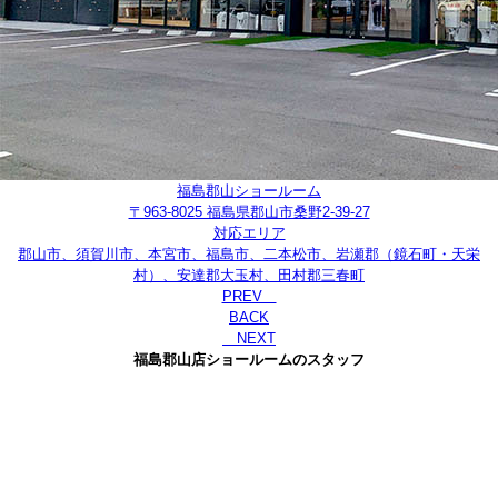
福島郡山ショールーム
〒963-8025 福島県郡山市桑野2-39-27
対応エリア
郡山市、須賀川市、本宮市、福島市、二本松市、岩瀬郡（鏡石町・天栄
村）、安達郡大玉村、田村郡三春町
PREV
BACK
NEXT
福島郡山店ショールームのスタッフ